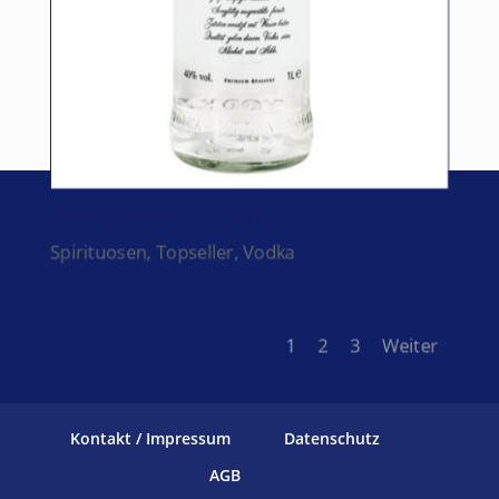
Vodka Philipp – Original
Spirituosen
,
Topseller
,
Vodka
1
2
3
Weiter
Kontakt / Impressum
Datenschutz
AGB