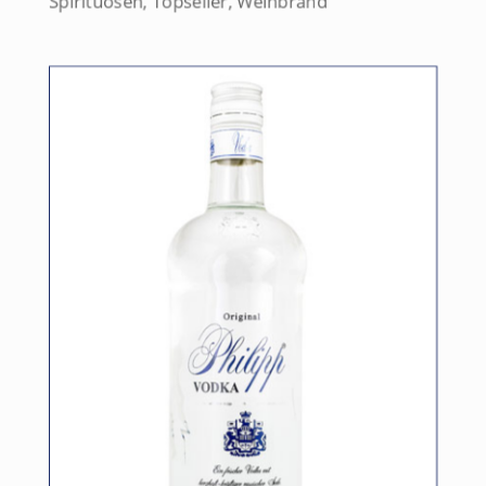
Spirituosen
,
Topseller
,
Weinbrand