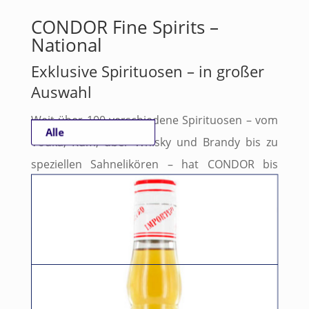
CONDOR Fine Spirits –
National
Exklusive Spirituosen – in großer
Auswahl
Weit über 100 verschiedene Spirituosen – vom
Alle
Vodka, Rum, über Whisky und Brandy bis zu
speziellen Sahnelikören – hat CONDOR bis
heute entwickelt und für Sie im Programm.
Hier finden Sie eine
Auswahl aus unserem
Sortiment,
das wir national vertreiben: